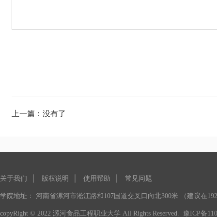
上一篇：没有了
关于我们
│
版权说明
│
使用帮助
│
常见问题
学院地址： 河南省漯河市淞江路和107国道交叉口向北300米 （建议在1920
copyRight © 2022 漯河食品工程职业大学 All Rights Reserved.
豫ICP备110