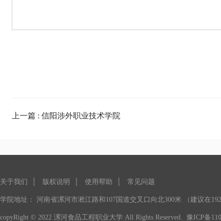
上一篇 : 信阳涉外职业技术学院
关于我们
│
版权说明
│
使用帮助
│
常见问题
学院地址： 河南省漯河市淞江路和107国道交叉口向北300米 （建议在1920
copyRight © 2022 漯河食品工程职业大学 All Rights Reserved.
豫ICP备110